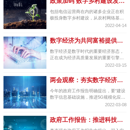
政策加码 数字乡村建设发力
提速
包括电信运营商在内的诸多企业正在积
极投身数字乡村建设，从农村网络基础
设施建设、农业生产数字化改造、乡村
2022-04-14
治理模式创新等方面...
数字经济为共同富裕提供机
遇
数字经济是数字时代的重要经济形态，
正在成为经济高质量发展的重要引擎，
在促进社会经济发展、推动共同富裕方
2022-03-15
面发挥着重要作用。
两会观察：夯实数字经济发
展“底座”
今年的政府工作报告明确提出，要“建设
数字信息基础设施，推进5G规模化应
用，促进产业数字化转型”，会场内外的
2022-03-08
热络互动正是数字...
政府工作报告：推进科技创
新 促进产业升级