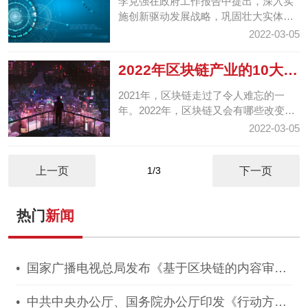
李克强在政府工作报告中提出，深入实
施创新驱动发展战略，巩固壮大实体经
济根基。推进科技创新，促进产业优化
2022-03-05
升级，突破供给约束...
2022年区块链产业的10大趋
势
2021年，区块链走过了令人难忘的一
年。2022年，区块链又会有哪些改变
呢？近日，美国权威科技网站Business
2022-03-05
Insider总结了2022年区...
上一页
1/3
下一页
热门
新闻
国家广播电视总局发布《基于区块链的内容审核
标准体系（2021版）》
中共中央办公厅、国务院办公厅印发《行动方