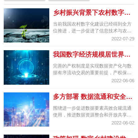
乡村振兴背景下农村数字化
建设路径研究
当前我国农村数字化建设已经得到全方
位推进，进一步促进了信息技术与农村
建设的有效融合。
2022-07-29
我国数字经济规模居世界第
二 科技创新为高质量发...
完善的产权制度是实现数据资产化与数
据有序流动交易的重要前提，产权保护
有利于更好地激励数据的生产、共享、
2022-06-06
利用、开放。研究数...
多方部署 数据流通和安全保
护并重
围绕进一步促进数据要素高效合规流通
使用，推进数据资源整合和开放共享，
多部门正积极展开部署，充分挖掘数据
2022-06-02
要素价值。