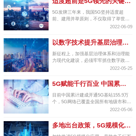
适度超前是5G领先的关键
更是未来发展的底气
5G发牌三年来，我国5G坚持适度超
前、建用并举原则，不仅取得了举世瞩
目的成就，而且成功地为我国信息通信
2022-06-09
业发展蹚出了一条新路。
以数字技术提升基层治理精
细化水平
新征程上，加强基层治理体系和治理能
力现代化建设，必须牢牢抓住数字政府
建设的机遇，全方位推动数字技术与基
2022-05-25
层治理的高度融合，...
5G赋能千行百业 中国累计
建成开通5G基站155.9万...
目前中国累计建成开通5G基站155.9万
个，5G网络已覆盖全国所有地级市和县
城城区。亮眼成绩单背后，是一个个真
2022-05-06
实可感的5G应用场景...
多地出台政策，5G规模化应
用“提档加速”